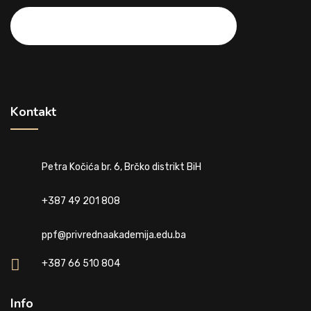
Kontakt
Petra Kočića br. 6, Brčko distrikt BiH
+387 49 201 808
ppf@privrednaakademija.edu.ba
+387 66 510 804
Info